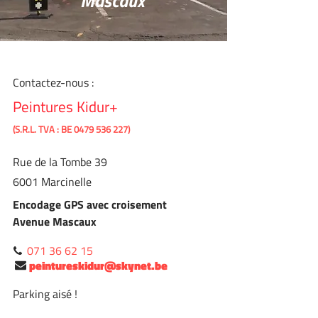
Mascaux
Contactez-nous :
Peintures Kidur+
(S.R.L. TVA : BE
0479 536 227)
Rue de la Tombe 39
6001 Marcinelle
Encodage GPS avec croisement
Avenue Mascaux
071 36 62 15
peintureskidur@skynet.be
Parking aisé !